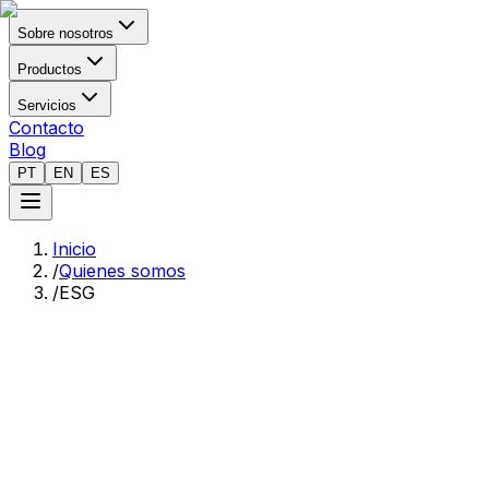
Sobre nosotros
Productos
Servicios
Contacto
Blog
PT
EN
ES
Inicio
/
Quienes somos
/
ESG