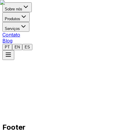
Sobre nós
Produtos
Serviços
Contato
Blog
PT
EN
ES
Footer