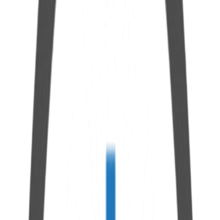
Caracteristicas
Método de conteo
Por imagen digital
Rango de medición de partículas
4 a >100 mícrones (ISO 4406)
Normas de exhibición
ISO 4406, NAS, SAE
Identificación de forma de partículas
Fatiga, Deslizamiento, Corte, Fibras
Exclusión de burbujas
Sí, con imagen periódica y exclusión automática
Sensor de humedad
Indicación en % de saturación
Sensor de vida útil del aceite
TAN Delta®, compatible con +280 aceites, auto
calibración
Bomba interna
Motor de paso con flujo exacto
Viscosidad soportada (estándar)
1 a 320 cSt
Viscosidad soportada (opcional)