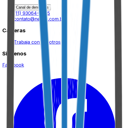
Canal de denuncias
(11) 93064-9695
contato@nexux.com.br
Carreras
Trabaja con nosotros
Siguenos
Facebook