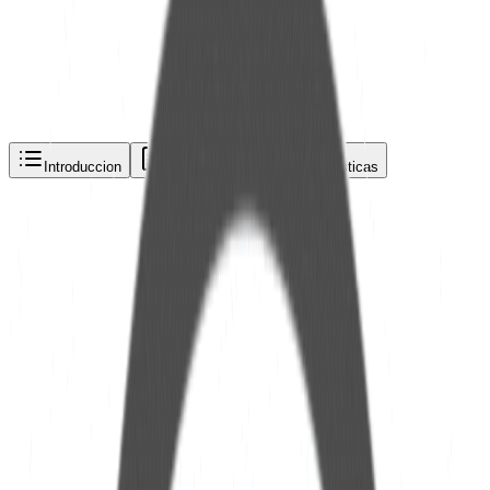
olicita una cotizacion via
Telefono
Email
WhatsApp
Introduccion
Descripcion
Caracteristicas