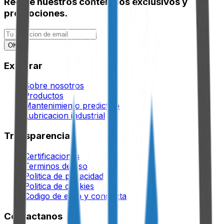
Recibe nuestros contenidos exclusivos y
promociones.
OK
Explorar
Sobre nosotros
Productos
Mantenimiento predictivo
Lubricacion industrial
Transparencia
Certificaciones
Terminos de uso
Politica de privacidad
Politica de cookies
Codigo de etica y conducta
Contactanos