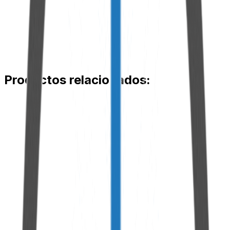
Hasta 2.400 cSt
Presión máxima con adaptador
Adapter Hasta 350 bar
Interfaz de análisis
Tablet con pantalla de 10", Visor LCD 4.3" o 7.0"
Portabilidad
Sistema robusto, portátil, ideal para campo y laboratorio
Productos relacionados:
Nex OilScan PLUS
Ver Producto
Nex OilScan POP
Ver Producto